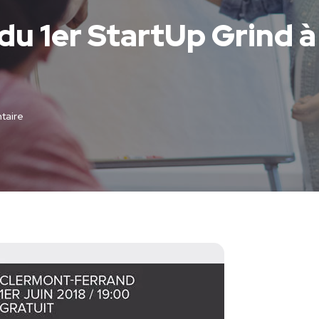
é du 1er StartUp Grind 
aire