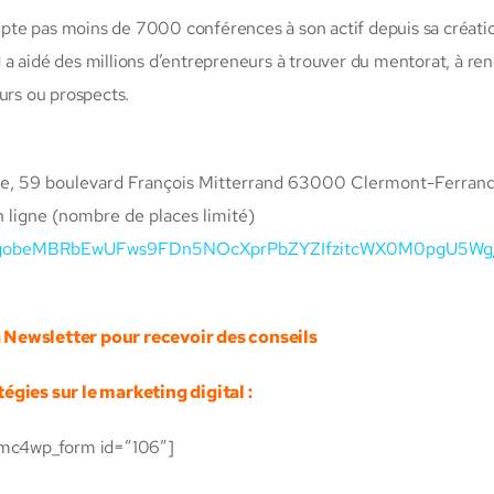
pte pas moins de 7000 conférences à son actif depuis sa créati
nd a aidé des millions d’entrepreneurs à trouver du mentorat, à re
urs ou prospects.
e, 59 boulevard François Mitterrand 63000 Clermont-Ferran
en ligne (nombre de places limité)
QLSdgobeMBRbEwUFws9FDn5NOcXprPbZYZIfzitcWX0M0pgU5Wg/
a Newsletter pour recevoir des conseils
tégies sur le marketing digital :
mc4wp_form id=”106″]