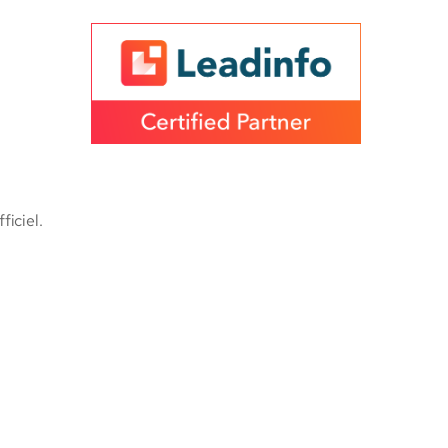
.
e
ficiel.