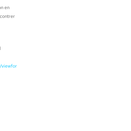
on en
ncontrer
d
viewfor