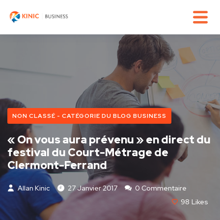
NON CLASSÉ - CATÉGORIE DU BLOG BUSINESS
« On vous aura prévenu » en direct du
festival du Court-Métrage de
Clermont-Ferrand
Allan Kinic
27 Janvier 2017
0 Commentaire
98
Likes