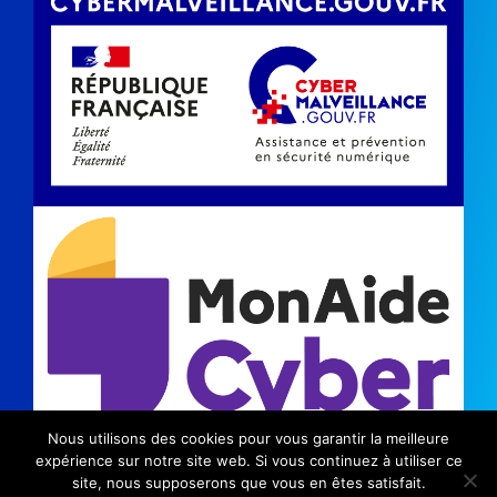
Nous utilisons des cookies pour vous garantir la meilleure
©2024 Kinic |
Mentions légales
|
Politique de
expérience sur notre site web. Si vous continuez à utiliser ce
site, nous supposerons que vous en êtes satisfait.
confidentialité
|
Communication Savoie
|
Communication