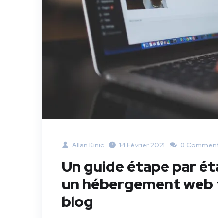
Allan Kinic
14 Février 2021
0 Comment
Un guide étape par é
un hébergement web f
blog