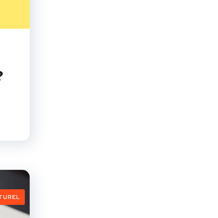
?
TUREL