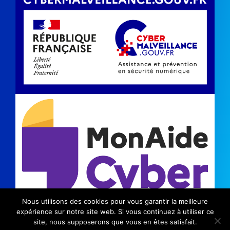
Nous utilisons des cookies pour vous garantir la meilleure
©2024 Kinic |
Mentions légales
|
Politique de
expérience sur notre site web. Si vous continuez à utiliser ce
site, nous supposerons que vous en êtes satisfait.
confidentialité
|
Communication Savoie
|
Communication