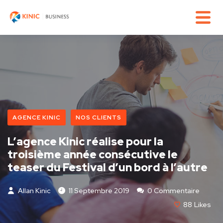
AGENCE KINIC
NOS CLIENTS
L’agence Kinic réalise pour la
troisième année consécutive le
teaser du Festival d’un bord à l’autre
Allan Kinic
11 Septembre 2019
0 Commentaire
88
Likes