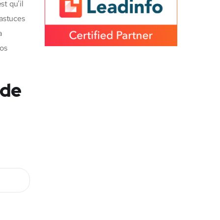
est qu’il
 astuces
a
vos
 de