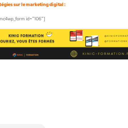
tégies sur le marketing digital :
mc4wp_form id=”106″]