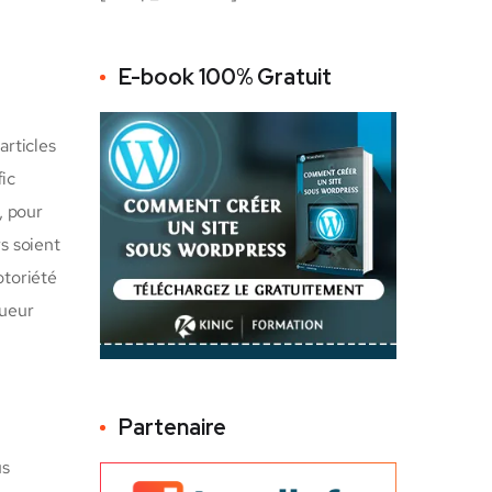
E-book 100% Gratuit
 articles
fic
, pour
rs soient
otoriété
gueur
Partenaire
us