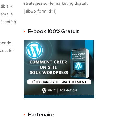
stratégies sur le marketing digital :
sible »
[sibwp_form id=1]
néma, à
présenté à
E-book 100% Gratuit
e monde
eau … les
Partenaire