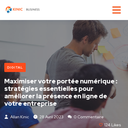
DIGITAL
Maximiser votre portée numérique :
stratégies essentielles pour
améliorer la présence en ligne de
votre entreprise
Allan Kinic
28 Avril 2023
0 Commentaire
124
Likes