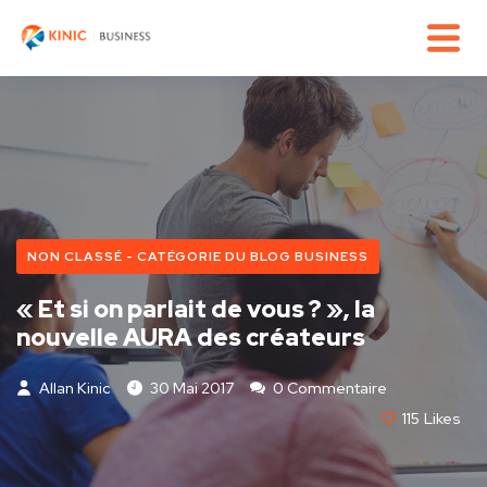
NON CLASSÉ - CATÉGORIE DU BLOG BUSINESS
« Et si on parlait de vous ? », la
nouvelle AURA des créateurs
Allan Kinic
30 Mai 2017
0 Commentaire
115
Likes